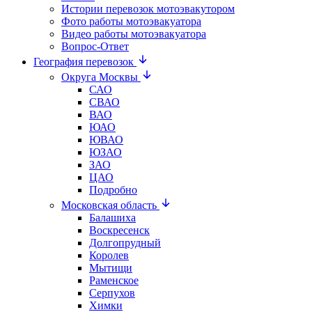
Истории перевозок мотоэвакутором
Фото работы мотоэвакуатора
Видео работы мотоэвакуатора
Вопрос-Ответ
География перевозок
Округа Москвы
САО
СВАО
ВАО
ЮАО
ЮВАО
ЮЗАО
ЗАО
ЦАО
Подробно
Московская область
Балашиха
Воскресенск
Долгопрудный
Королев
Мытищи
Раменское
Серпухов
Химки