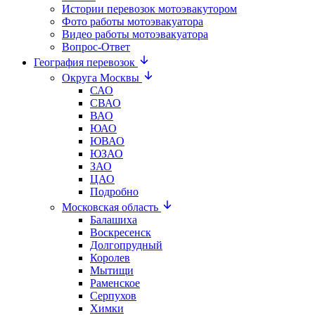
Истории перевозок мотоэвакутором
Фото работы мотоэвакуатора
Видео работы мотоэвакуатора
Вопрос-Ответ
География перевозок
Округа Москвы
САО
СВАО
ВАО
ЮАО
ЮВАО
ЮЗАО
ЗАО
ЦАО
Подробно
Московская область
Балашиха
Воскресенск
Долгопрудный
Королев
Мытищи
Раменское
Серпухов
Химки