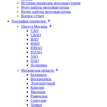
Истории перевозок мотоэвакутором
Фото работы мотоэвакуатора
Видео работы мотоэвакуатора
Вопрос-Ответ
География перевозок
Округа Москвы
САО
СВАО
ВАО
ЮАО
ЮВАО
ЮЗАО
ЗАО
ЦАО
Подробно
Московская область
Балашиха
Воскресенск
Долгопрудный
Королев
Мытищи
Раменское
Серпухов
Химки