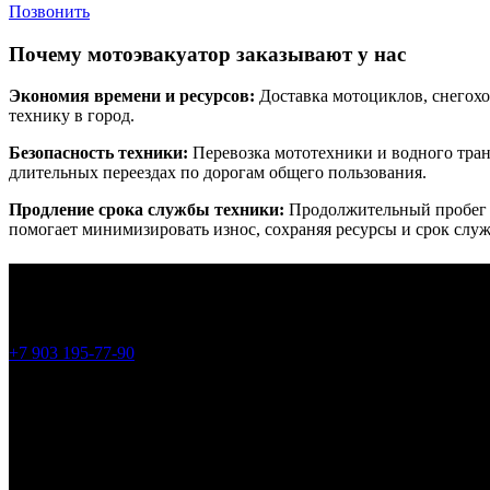
Позвонить
Почему мотоэвакуатор заказывают у нас
Экономия времени и ресурсов:
Доставка мотоциклов, снегохо
технику в город.
Безопасность техники:
Перевозка мототехники и водного тран
длительных переездах по дорогам общего пользования.
Продление срока службы техники:
Продолжительный пробег п
помогает минимизировать износ, сохраняя ресурсы и срок слу
Официальная регистрация мотоциклов без хлопот в ГИБДД
СПАРВКА ПО ТЕЛЕФОНУ
+7 903 195-77-90
ЧТО ВКЛЮЧЕНО:
✔ Забор мотоцикла
✔ Доставка в ГИБДД
✔ Оформление документов
✔ Становление на учет