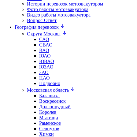
Истории перевозок мотоэвакутором
Фото работы мотоэвакуатора
Видео работы мотоэвакуатора
Вопрос-Ответ
География перевозок
Округа Москвы
САО
СВАО
ВАО
ЮАО
ЮВАО
ЮЗАО
ЗАО
ЦАО
Подробно
Московская область
Балашиха
Воскресенск
Долгопрудный
Королев
Мытищи
Раменское
Серпухов
Химки