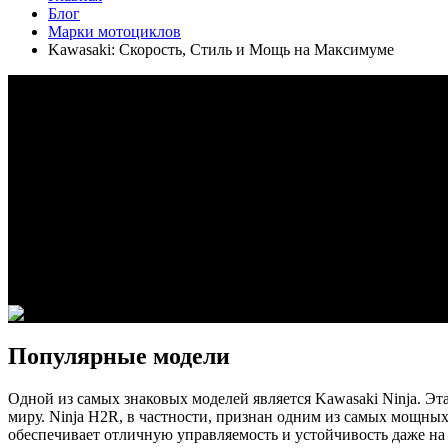
Блог
Марки мотоциклов
Kawasaki: Скорость, Стиль и Мощь на Максимуме
Kawasaki — бренд, известный своей скоростью, мощностью и 
адреналином, а их мотоциклы популярны среди тех, кто ищет 
отражает философию бренда, нацеленную на динамичное вожде
привлекают внимание не только мощностью, но и характерны
зеленый цвет Kawasaki, ставший узнаваемым символом бренда
рынке спортивных мотоциклов.
Kawasaki также активно внедряет передовые технологии, что
повышает устойчивость на дорогах. Внимание к безопасности 
Мотоциклы Kawasaki обеспечивают высокий уровень адреналина,
стремится к новым высотам скорости и драйва. Kawasaki – это
своих силах и готовы покорять дороги с невероятной скоростью
Популярные модели
Одной из самых знаковых моделей является Kawasaki Ninja. Эт
миру. Ninja H2R, в частности, признан одним из самых мощных 
обеспечивает отличную управляемость и устойчивость даже на 