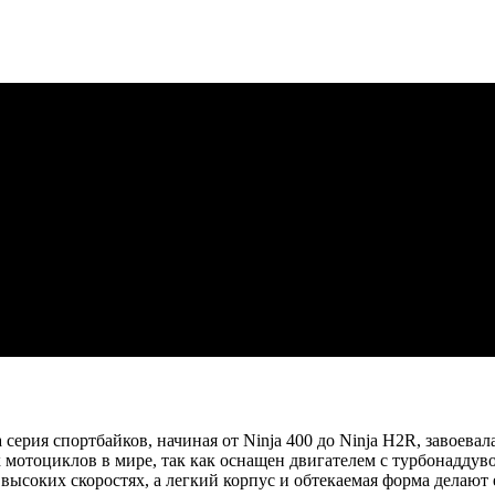
уникальным агрессивным дизайном. В мире мотоциклов имя Kaw
острых ощущений на дороге. Компания предлагает широкий выбо
ние и высокую производительность. Дизайн мотоциклов Kawasak
м внешним видом: острые линии, уникальные элементы корпуса
. Такой внешний вид в сочетании с высоким качеством и совре
бы обеспечить безопасную и комфортную езду. Модели оснащены
сочетается с высокопроизводительными двигателями и спортивно
 не забывая о безопасности и комфорте водителя. Этот бренд —
 не просто мотоцикл, а стиль жизни, символ риска и свободы. М
 и силой.
а серия спортбайков, начиная от Ninja 400 до Ninja H2R, завое
мотоциклов в мире, так как оснащен двигателем с турбонаддувом
высоких скоростях, а легкий корпус и обтекаемая форма делают 