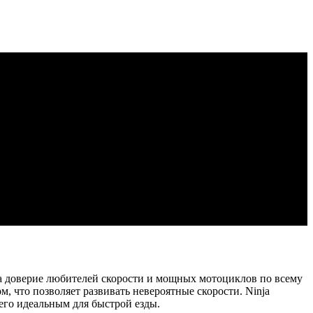
asaki ассоциируется с экстремальными приключениями и
р моделей, от спортивных до внедорожных, каждая из которых
i выделяется своей агрессивной эстетикой. Их байки
 и хищный силуэт. Многие модели окрашены в фирменный
менными технологиями делает Kawasaki настоящим лидером на
 антиблокировочной системой ABS и трекшн-контролем, что
й подвеской, которая гарантирует отличную маневренность.
 выбор тех, кто хочет чувствовать мощь под контролем и
одели подходят для опытных водителей, которые уверены в
вала доверие любителей скорости и мощных мотоциклов по всему
, что позволяет развивать невероятные скорости. Ninja
его идеальным для быстрой езды.