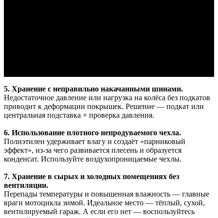
аккумулятор.
Если оставить АКБ подключённой, за зиму она разрядится в
ноль. Лучше снять и подзаряжать её раз в 30–40 дней или
использовать «умный» зарядник.
4. Цепь и тормозные элементы без смазки.
Без защитной обработки цепь и тормозные диски могут
покрыться ржавчиной. Используйте специализированные
консерванты.
5. Хранение с неправильно накачанными шинами.
Недостаточное давление или нагрузка на колёса без подкатов
приводит к деформации покрышек. Решение — подкат или
центральная подставка + проверка давления.
6. Использование плотного непродуваемого чехла.
Полиэтилен удерживает влагу и создаёт «парниковый
эффект», из-за чего развивается плесень и образуется
конденсат. Используйте воздухопроницаемые чехлы.
7. Хранение в сырых и холодных помещениях без
вентиляции.
Перепады температуры и повышенная влажность — главные
враги мотоцикла зимой. Идеальное место — тёплый, сухой,
вентилируемый гараж. А если его нет — воспользуйтесь