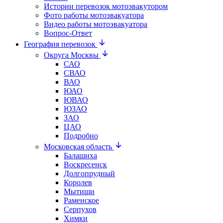
Истории перевозок мотоэвакутором
Фото работы мотоэвакуатора
Видео работы мотоэвакуатора
Вопрос-Ответ
География перевозок
Округа Москвы
САО
СВАО
ВАО
ЮАО
ЮВАО
ЮЗАО
ЗАО
ЦАО
Подробно
Московская область
Балашиха
Воскресенск
Долгопрудный
Королев
Мытищи
Раменское
Серпухов
Химки