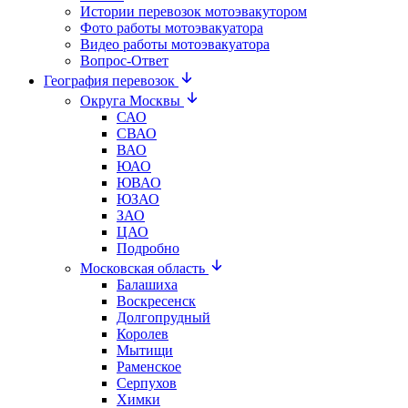
Истории перевозок мотоэвакутором
Фото работы мотоэвакуатора
Видео работы мотоэвакуатора
Вопрос-Ответ
География перевозок
Округа Москвы
САО
СВАО
ВАО
ЮАО
ЮВАО
ЮЗАО
ЗАО
ЦАО
Подробно
Московская область
Балашиха
Воскресенск
Долгопрудный
Королев
Мытищи
Раменское
Серпухов
Химки