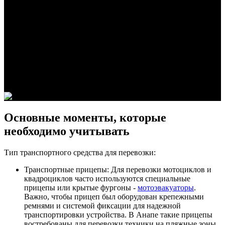
Защита техники: При необходимости, техника может быть
дополнительно защищена тентами или обмотана
специальными материалами, чтобы избежать попадания
пыли, грязи и повреждений от погодных условий.
Габариты и вес: Важно учитывать, что превышение
допустимых размеров и веса груза может потребовать
специального разрешения для перевозки по дорогам общего
пользования. Обычно это касается багги и квадроциклов,
которые могут быть тяжелее и больше по габаритам.
Основные моменты, которые
необходимо учитывать
Тип транспортного средства для перевозки:
Транспортные прицепы: Для перевозки мотоциклов и
квадроциклов часто используются специальные
прицепы или крытые фургоны -
мотоэвакуаторы
.
Важно, чтобы прицеп был оборудован крепежными
ремнями и системой фиксации для надежной
транспортировки устройства. В Анапе такие прицепы
востребованы для перевозки техники на пляжные зоны,