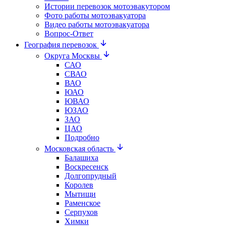
Истории перевозок мотоэвакутором
Фото работы мотоэвакуатора
Видео работы мотоэвакуатора
Вопрос-Ответ
География перевозок
Округа Москвы
САО
СВАО
ВАО
ЮАО
ЮВАО
ЮЗАО
ЗАО
ЦАО
Подробно
Московская область
Балашиха
Воскресенск
Долгопрудный
Королев
Мытищи
Раменское
Серпухов
Химки