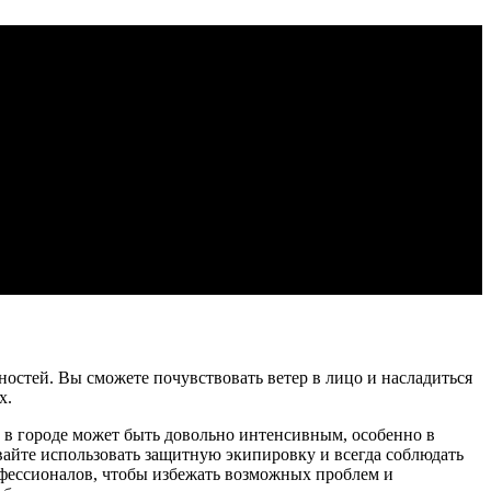
ая природа и многочисленные достопримечательности делают
в в Сочи, расскажем о достопримечательностях, которые стоит
проехать через центральный Сочи и закончить путешествие в
н интересный маршрут - это подъем в Красную Поляну. Это
тырское ущелье, где можно сделать остановку и насладиться
е проходили зимние Олимпийские игры 2014 года. Здесь можно
ий сад с огромным разнообразием растений и красивыми
кционами.
остей. Вы сможете почувствовать ветер в лицо и насладиться
х.
в городе может быть довольно интенсивным, особенно в
вайте использовать защитную экипировку и всегда соблюдать
фессионалов, чтобы избежать возможных проблем и