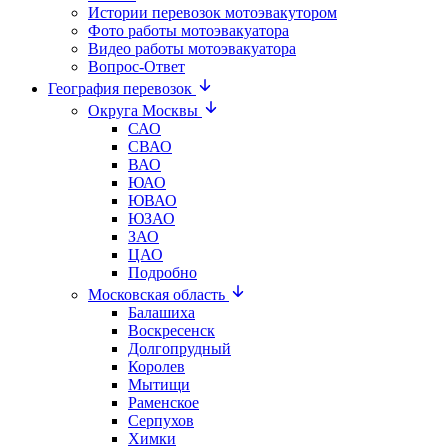
Истории перевозок мотоэвакутором
Фото работы мотоэвакуатора
Видео работы мотоэвакуатора
Вопрос-Ответ
География перевозок
Округа Москвы
САО
СВАО
ВАО
ЮАО
ЮВАО
ЮЗАО
ЗАО
ЦАО
Подробно
Московская область
Балашиха
Воскресенск
Долгопрудный
Королев
Мытищи
Раменское
Серпухов
Химки