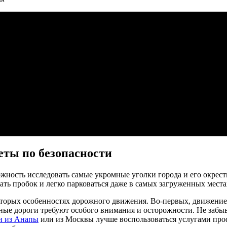
ожество возможностей для мото-туризма. Горы, море, уникальн
В этой статье мы рассмотрим лучшие маршруты для мотоциклисто
.
рноморского побережья. Начав свой путь в Адлере, вы сможете 
ожно наслаждаться видом на море и горы одновременно. Еще оди
лы, но виды и впечатления стоят того. Не забудьте посетить Ахш
сетить такие достопримечательности, как Олимпийский парк, гд
 местом для остановки будет Дендрарий Сочи - это ботаническ
рейших парков города, где можно отдохнуть и насладиться аттра
еты по безопасности
ность исследовать самые укромные уголки города и его окрестн
ать пробок и легко парковаться даже в самых загруженных места
торых особенностях дорожного движения. Во-первых, движение 
рные дороги требуют особого внимания и осторожности. Не забы
и из Анапы
или из Москвы лучше воспользоваться услугами про