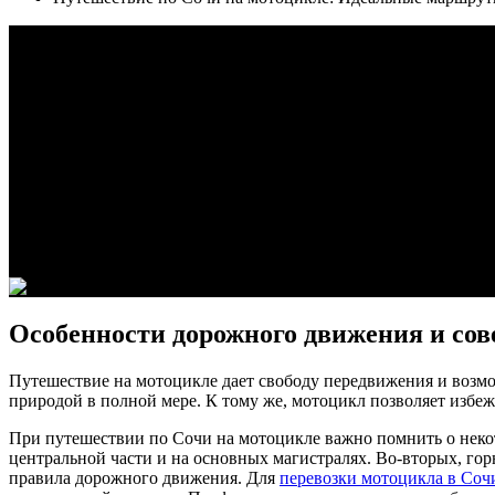
Сочи, один из самых красивых городов России, предлагает мн
этот город идеальным местом для путешествий на мотоцикле. 
посетить, и дадим несколько полезных советов по безопасности
Одним из самых популярных маршрутов является путь вдоль Че
Лазаревском. Дорога проходит через живописные места, где м
более сложный путь, так как он пролегает через горные перева
красотой природы.
Во время поездки по Сочи на мотоцикле обязательно стоит по
увидеть множество спортивных объектов и парков. Прекрасным
пейзажами. Также стоит заглянуть в Парк Ривьера, один из ста
Особенности дорожного движения и сов
Путешествие на мотоцикле дает свободу передвижения и возмож
природой в полной мере. К тому же, мотоцикл позволяет избеж
При путешествии по Сочи на мотоцикле важно помнить о неко
центральной части и на основных магистралях. Во-вторых, го
правила дорожного движения. Для
перевозки мотоцикла в Соч