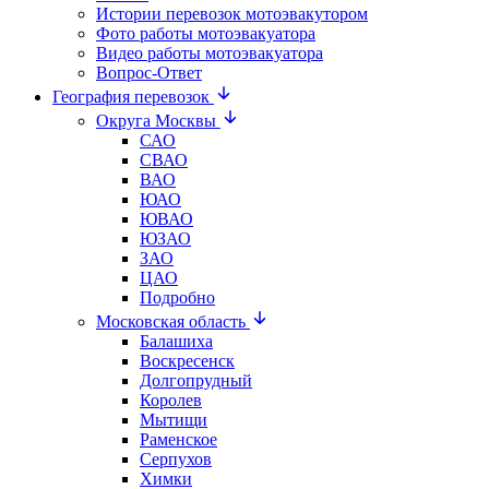
Истории перевозок мотоэвакутором
Фото работы мотоэвакуатора
Видео работы мотоэвакуатора
Вопрос-Ответ
География перевозок
Округа Москвы
САО
СВАО
ВАО
ЮАО
ЮВАО
ЮЗАО
ЗАО
ЦАО
Подробно
Московская область
Балашиха
Воскресенск
Долгопрудный
Королев
Мытищи
Раменское
Серпухов
Химки