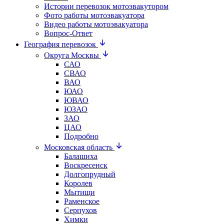
Истории перевозок мотоэвакутором
Фото работы мотоэвакуатора
Видео работы мотоэвакуатора
Вопрос-Ответ
География перевозок
Округа Москвы
САО
СВАО
ВАО
ЮАО
ЮВАО
ЮЗАО
ЗАО
ЦАО
Подробно
Московская область
Балашиха
Воскресенск
Долгопрудный
Королев
Мытищи
Раменское
Серпухов
Химки